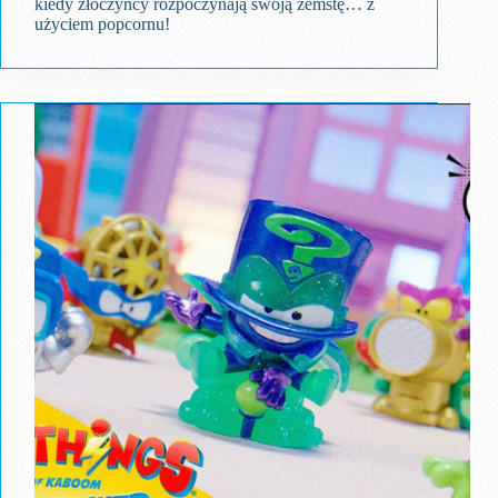
kiedy złoczyńcy rozpoczynają swoją zemstę… z
użyciem popcornu!