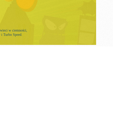
 świeci w ciemności,
 i Turbo Speed.
Seria 11
NEON POWER
 trzech poprzednich, występują Kazoom Kids, ale wszystkie
ra rzadki ColourFlash, mają neonowe wykończenie.