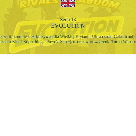
Seria 13
EVOLUTION
j serii, która jest ekskluzywna dla Wielkiej Brytanii. Ultra rzadki Galacticool
azoom Kids i Superthings. Powrót Superjets oraz wprowadzenie Turbo Warrior
ph, który zmienia kolor w
W tej serii, podobnie jak w
etów, które pasują do motywu
postacie, w tym ult