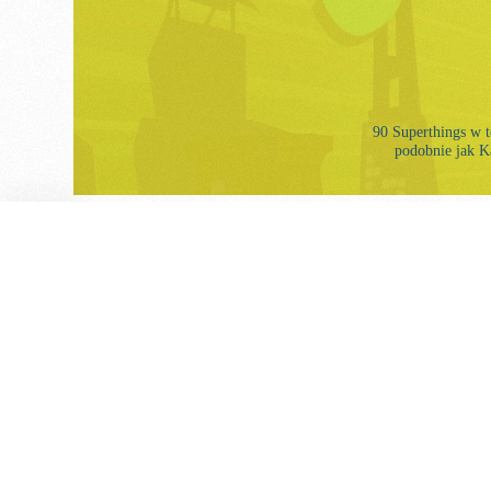
90 Superthings w te
podobnie jak K
Profil
Seria 12
MUTANT BATTLE
Dyskusja
Sto Superthings, w tym Kazoom Kids i ultra rzadki Mor
zależności od temperatury wody. Wprowadzenie egzoszkiel
Kolekcje
serii.
Blog