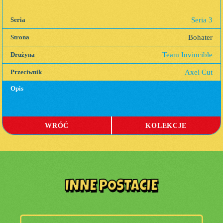
Seria 3
Seria
Bohater
Strona
Team Invincible
Drużyna
Axel Cut
Przeciwnik
Opis
WRÓĆ
KOLEKCJE
INNE POSTACIE