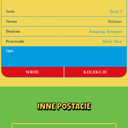
Seria 3
Seria
Bohater
Strona
Amazing Troopers
Drużyna
Silver Dice
Przeciwnik
Opis
WRÓĆ
KOLEKCJE
INNE POSTACIE