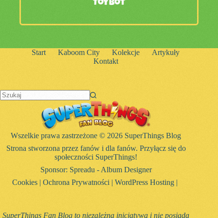
Toybot
Start
Kaboom City
Kolekcje
Artykuły
Kontakt
Brak
wyników
Wszelkie prawa zastrzeżone © 2026 SuperThings Blog
Strona stworzona przez fanów i dla fanów. Przyłącz się do
społeczności SuperThings!
Sponsor:
Spreadu - Album Designer
Cookies
|
Ochrona Prywatności
|
WordPress Hosting
|
SuperThings Fan Blog to niezależna inicjatywa i nie posiada