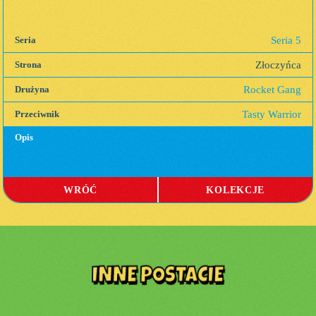
Seria 5
Seria
Złoczyńca
Strona
Rocket Gang
Drużyna
Tasty Warrior
Przeciwnik
Opis
WRÓĆ
KOLEKCJE
INNE POSTACIE