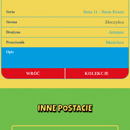
Seria 11 - Neon Power
Seria
Złoczyńca
Strona
Artistars
Drużyna
Musicbox
Przeciwnik
Opis
WRÓĆ
KOLEKCJE
INNE POSTACIE