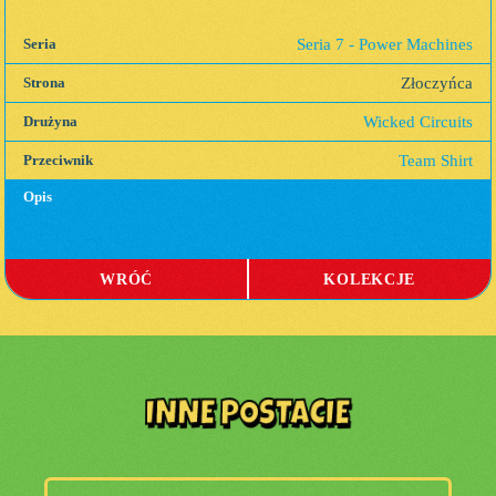
Seria 7 - Power Machines
Seria
Złoczyńca
Strona
Wicked Circuits
Drużyna
Team Shirt
Przeciwnik
Opis
WRÓĆ
KOLEKCJE
INNE POSTACIE