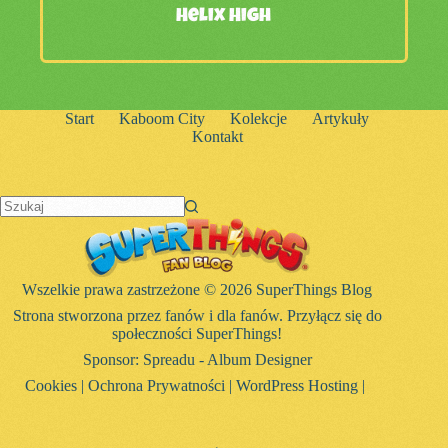
Helix High
Start
Kaboom City
Kolekcje
Artykuły
Kontakt
Brak
wyników
Wszelkie prawa zastrzeżone © 2026 SuperThings Blog
Strona stworzona przez fanów i dla fanów. Przyłącz się do
społeczności SuperThings!
Sponsor:
Spreadu - Album Designer
Cookies
|
Ochrona Prywatności
|
WordPress Hosting
|