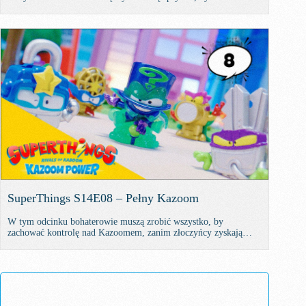
pułapki i zrealizować swój plan
SuperThings S14E08 – Pełny Kazoom
W tym odcinku bohaterowie muszą zrobić wszystko, by
zachować kontrolę nad Kazoomem, zanim złoczyńcy zyskają
przewagę