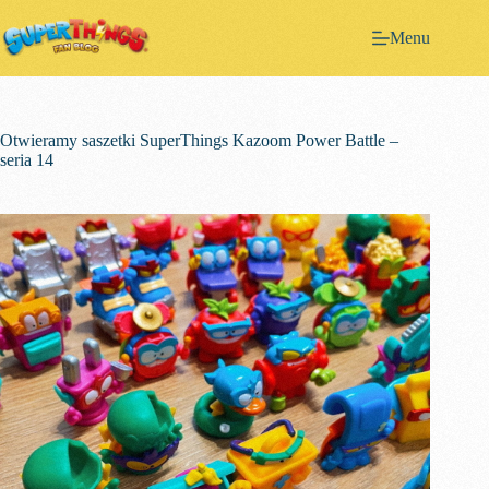
Przejdź
do
Menu
treści
Otwieramy saszetki SuperThings Kazoom Power Battle –
seria 14