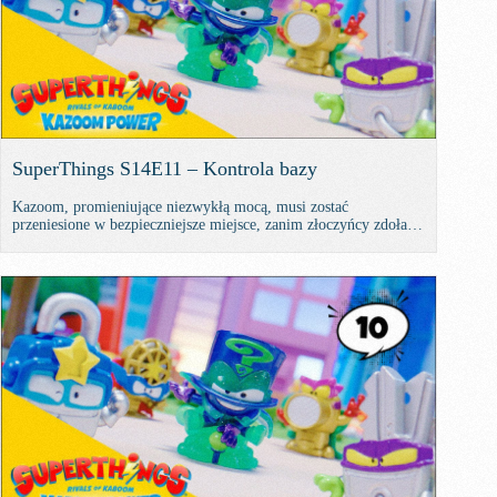
SuperThings S14E11 – Kontrola bazy
Kazoom, promieniujące niezwykłą mocą, musi zostać
przeniesione w bezpieczniejsze miejsce, zanim złoczyńcy zdołają
je przejąć. Czy bohaterowie zdołają utrzymać kontrolę nad
Kazoom i pokonać złoczyńców?