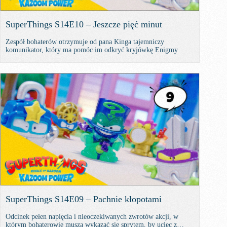
SuperThings S14E10 – Jeszcze pięć minut
Zespół bohaterów otrzymuje od pana Kinga tajemniczy
komunikator, który ma pomóc im odkryć kryjówkę Enigmy
SuperThings S14E09 – Pachnie kłopotami
Odcinek pełen napięcia i nieoczekiwanych zwrotów akcji, w
którym bohaterowie muszą wykazać się sprytem, by uciec z